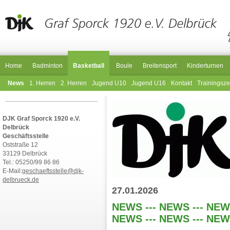
Home
Badminton
Basketball
Boule
Breitensport
Kinderturnen
News
1. Herren
2. Herren
Jugend U10
Jugend U16
Kontakt
Trainingsze
DJK Graf Sporck 1920 e.V.
Delbrück
Geschäftsstelle
Oststraße 12
33129 Delbrück
Tel.: 05250/99 86 86
E-Mail:
geschaeftsstelle@djk-
delbrueck.de
27.01.2026
NEWS --- NEWS --- NEWS
NEWS --- NEWS --- NEW