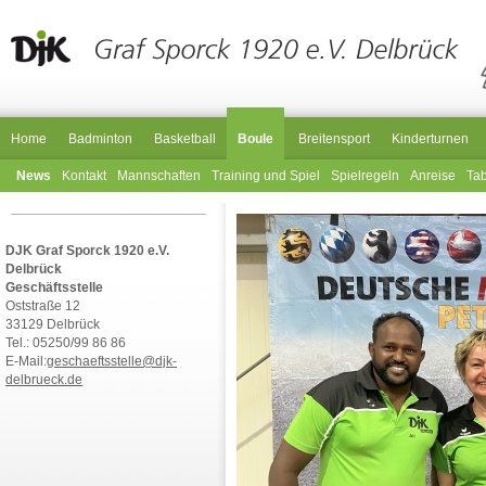
Home
Badminton
Basketball
Boule
Breitensport
Kinderturnen
News
Kontakt
Mannschaften
Training und Spiel
Spielregeln
Anreise
Tab
DJK Graf Sporck 1920 e.V.
Delbrück
Geschäftsstelle
Oststraße 12
33129 Delbrück
Tel.: 05250/99 86 86
E-Mail:
geschaeftsstelle@djk-
delbrueck.de