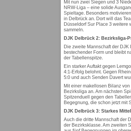
Mit nun zwei Siegen und 3 Niede
NRW-Liga – eine solide Ausgangs
Spieltage. Besonders motivieren
in Delbrück an. Dort will das T
Düsseldorf Sur Place 3 weitere 
sammeln.
DJK Delbrück 2: Bezirksliga-P
Die zweite Mannschaft der DJK D
bestechender Form und bleibt 
der Tabellenspitze.
Ein starker Auftakt gegen Lemgo
4:1-Erfolg belohnt. Gegen Rhein
5:0 und auch Senden Davert wu
Mit einer makellosen Bilanz von 
Bezirksliga an. Am nächsten Sp
Spitzenduell gegen den Tabelle
Begegnung, die schon jetzt mit 
DJK Delbrück 3: Starkes Mittel
Auch die dritte Mannschaft der 
der Bezirksklasse. Am zweiten S
aus fünf Begegnungen im oberen 