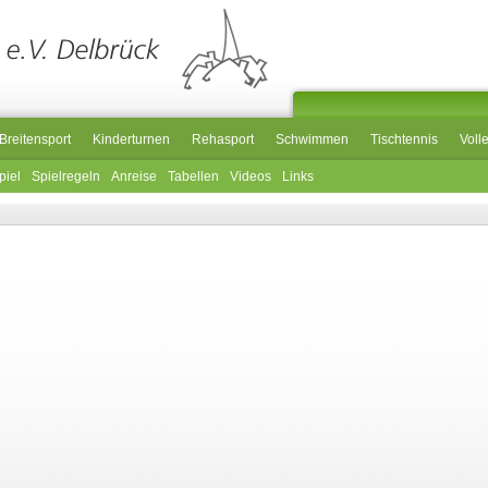
Breitensport
Kinderturnen
Rehasport
Schwimmen
Tischtennis
Voll
piel
Spielregeln
Anreise
Tabellen
Videos
Links