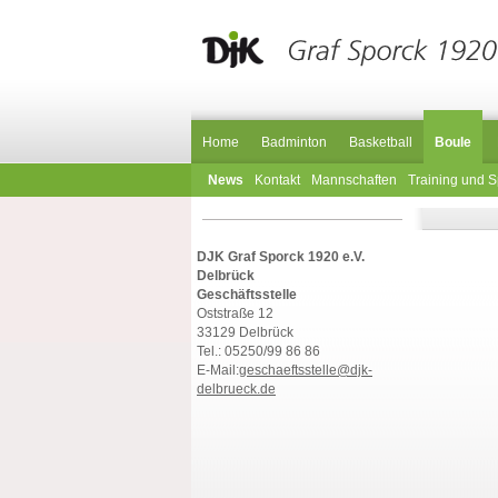
Home
Badminton
Basketball
Boule
News
Kontakt
Mannschaften
Training und S
DJK Graf Sporck 1920 e.V.
Delbrück
Geschäftsstelle
Oststraße 12
33129 Delbrück
Tel.: 05250/99 86 86
E-Mail:
geschaeftsstelle@djk-
delbrueck.de