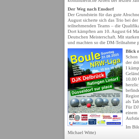
kontinuierliche Arbeit der letzten Jah
Der Weg nach Ensdorf
Der Grundstein für das gute Abschne
August sicherte sich das Trio bei de
teilnehmenden Teams – die Qualifika
Dort kämpften am 10. August 64 Man
Deutschen Meisterschaft. Mit starken
und machten so die DM-Teilnahme p
Blick 
Schon 
der dr
I kämp
Geländ
10.00 
herzli
befind
Region
als Tab
Für DJ
einem 
Aufsti
Im Bil
Michael Witte)