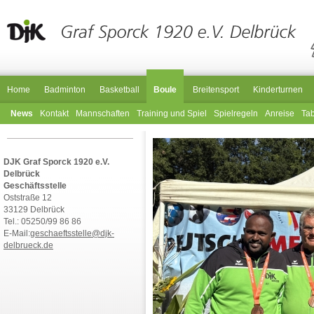
Home
Badminton
Basketball
Boule
Breitensport
Kinderturnen
News
Kontakt
Mannschaften
Training und Spiel
Spielregeln
Anreise
Tab
DJK Graf Sporck 1920 e.V.
Delbrück
Geschäftsstelle
Oststraße 12
33129 Delbrück
Tel.: 05250/99 86 86
E-Mail:
geschaeftsstelle@djk-
delbrueck.de