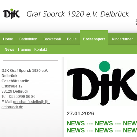
Home
Badminton
Basketball
Boule
Breitensport
Kinderturnen
News
Training
Kontakt
DJK Graf Sporck 1920 e.V.
Delbrück
Geschäftsstelle
Oststraße 12
33129 Delbrück
Tel.: 05250/99 86 86
E-Mail:
geschaeftsstelle@djk-
delbrueck.de
27.01.2026
NEWS --- NEWS --- NEWS
NEWS --- NEWS --- NEW