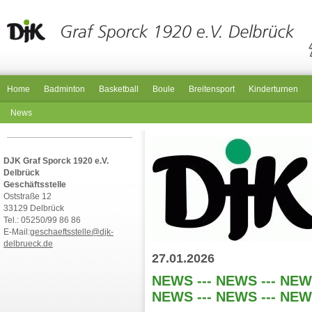
Home
Badminton
Basketball
Boule
Breitensport
Kinderturnen
News
DJK Graf Sporck 1920 e.V.
Delbrück
Geschäftsstelle
Oststraße 12
33129 Delbrück
Tel.: 05250/99 86 86
E-Mail:
geschaeftsstelle@djk-
delbrueck.de
27.01.2026
NEWS --- NEWS --- NEWS
NEWS --- NEWS --- NEW