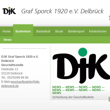
Home
Badminton
Basketball
Boule
Breitensport
Kinderturnen
News
DJK Graf Sporck 1920 e.V.
Delbrück
Geschäftsstelle
Oststraße 12
33129 Delbrück
Tel.: 05250/99 86 86
E-Mail:
geschaeftsstelle@djk-
delbrueck.de
NEWS --- NEWS --- NEWS --- NEWS ---
NEWS --- NEWS --- NEWS --- NEWS ---
NEWS
Schließung der Geschäftsstelle