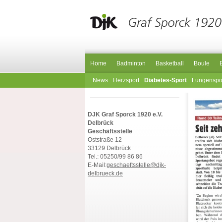
Home
Badminton
Basketball
Boule
News
Herzsport
Diabetes-Sport
Lungenspo
DJK Graf Sporck 1920 e.V.
Delbrück
Geschäftsstelle
Oststraße 12
33129 Delbrück
Tel.: 05250/99 86 86
E-Mail:
geschaeftsstelle@djk-
delbrueck.de