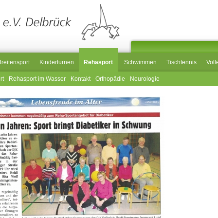
Breitensport
Kinderturnen
Rehasport
Schwimmen
Tischtennis
Voll
rt
Rehasport im Wasser
Kontakt
Orthopädie
Neurologie