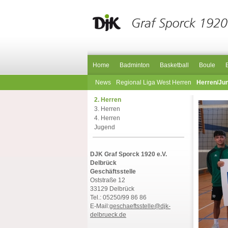
Home
Badminton
Basketball
Boule
News
Regional Liga West Herren
Herren/Ju
2. Herren
3. Herren
4. Herren
Jugend
DJK Graf Sporck 1920 e.V.
Delbrück
Geschäftsstelle
Oststraße 12
33129 Delbrück
Tel.: 05250/99 86 86
E-Mail:
geschaeftsstelle@djk-
delbrueck.de