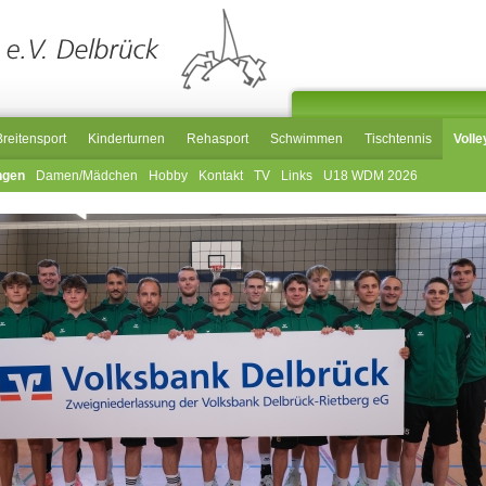
Breitensport
Kinderturnen
Rehasport
Schwimmen
Tischtennis
Volle
ngen
Damen/Mädchen
Hobby
Kontakt
TV
Links
U18 WDM 2026