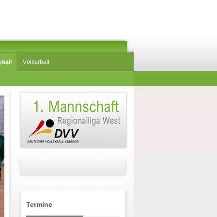
yball
Völkerball
Termine