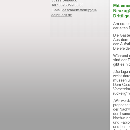
33129 Delbrück
Mit eine
Tel.: 05250/99 86 86
Neuzugän
E-Mail:
geschaeftsstelle@djk-
delbrueck.de
Drittlig
Am ersten
der alten
Die Gäste
Aus dem R
den Aufsti
Bielefelde
Während d
sind der 
gibt es ni
„Die Liga 
weist dar
müssen und
Dem Coach
Vorbereit
ruckelig“
„Wir werde
prophezeit
der Nachw
der Train
Nachwuchs
und Fabio
und besit