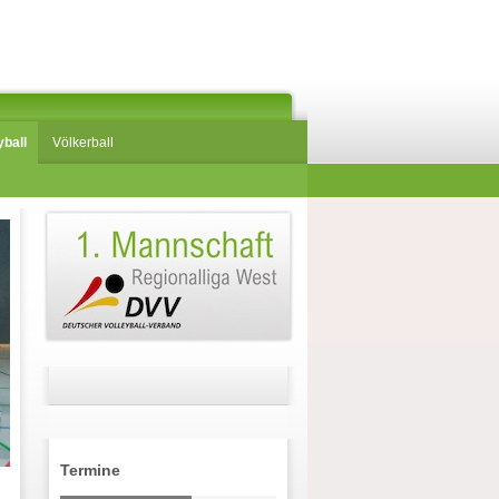
yball
Völkerball
Termine