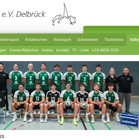
Breitensport
Kinderturnen
Rehasport
Schwimmen
Tischtennis
Volle
ngen
Damen/Mädchen
Hobby
Kontakt
TV
Links
U18 WDM 2026
25