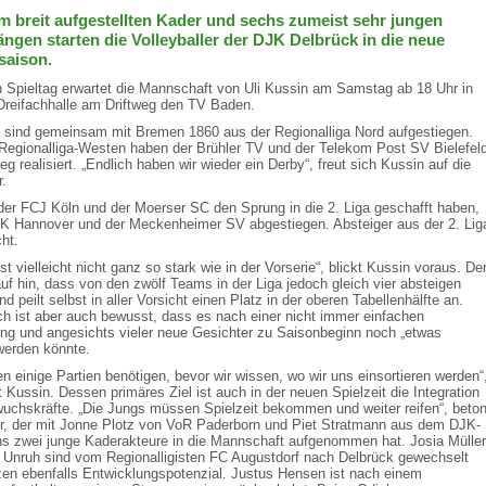
m breit aufgestellten Kader und sechs zumeist sehr jungen
gen starten die Volleyballer der DJK Delbrück in die neue
asaison.
 Spieltag erwartet die Mannschaft von Uli Kussin am Samstag ab 18 Uhr in
 Dreifachhalle am Driftweg den TV Baden.
 sind gemeinsam mit Bremen 1860 aus der Regionalliga Nord aufgestiegen.
egionalliga-Westen haben der Brühler TV und der Telekom Post SV Bielefel
eg realisiert. „Endlich haben wir wieder ein Derby“, freut sich Kussin auf die
r.
er FCJ Köln und der Moerser SC den Sprung in die 2. Liga geschafft haben,
TK Hannover und der Meckenheimer SV abgestiegen. Absteiger aus der 2. Lig
cht.
ist vielleicht nicht ganz so stark wie in der Vorserie“, blickt Kussin voraus. De
auf hin, dass von den zwölf Teams in der Liga jedoch gleich vier absteigen
 peilt selbst in aller Vorsicht einen Platz in der oberen Tabellenhälfte an.
 ist aber auch bewusst, dass es nach einer nicht immer einfachen
ung und angesichts vieler neue Gesichter zu Saisonbeginn noch „etwas
 werden könnte.
n einige Partien benötigen, bevor wir wissen, wo wir uns einsortieren werden“
 Kussin. Dessen primäres Ziel ist auch in der neuen Spielzeit die Integration
uchskräfte. „Die Jungs müssen Spielzeit bekommen und weiter reifen“, beton
er, der mit Jonne Plotz von VoR Paderborn und Piet Stratmann aus dem DJK-
 zwei junge Kaderakteure in die Mannschaft aufgenommen hat. Josia Müller
 Unruh sind vom Regionalligisten FC Augustdorf nach Delbrück gewechselt
zen ebenfalls Entwicklungspotenzial. Justus Hensen ist nach einem