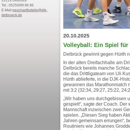
33129 Delbrück
Tel.: 05250/99 86 86
E-Mail:
geschaeftsstelle@djk-
delbrueck.de
20.10.2025
Volleyball: Ein Spiel fü
Delbrück gewinnt gegen Hürth n
In der alten Dreifachhalle am Dr
Delbrück bereits manche Schlac
die das Drittligateam von Uli 
Hürth ablieferte, in die DJK-His
gewannen das Marathonmatch na
mit 3:2 (32:34, 29:27, 25:22, 24:2
„Wir haben uns durchgebissen und
gespielt“, sagte der Coach. Der w
Mannschaft inzwischen zwei Gen
spielen. „Diesen Sieg haben Akt
Jahren gemeinsam errungen“, be
Routiniers wie Johannes Grodde,