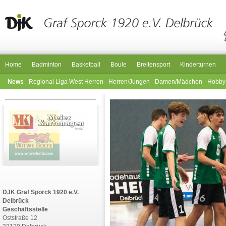
Home
Badminton
Basketball
Boule
Breitensport
Kinderturnen
News
Regional Liga West Herren
Herren/Jungen
Damen/Mädchen
Hobby
DJK Graf Sporck 1920 e.V.
Delbrück
Geschäftsstelle
Oststraße 12