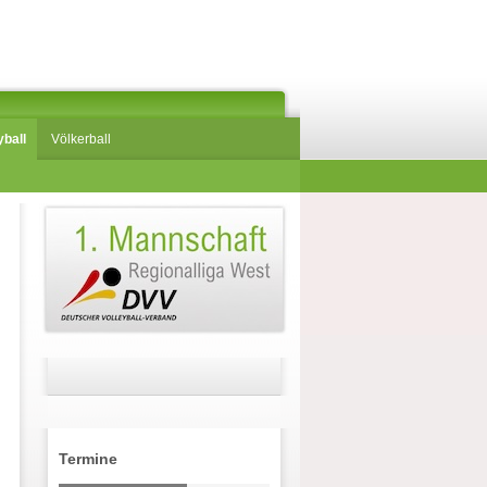
yball
Völkerball
Termine