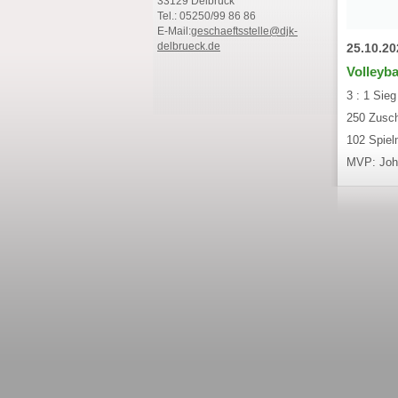
33129 Delbrück
Tel.: 05250/99 86 86
E-Mail:
geschaeftsstelle@djk-
delbrueck.de
25.10.20
Volleyba
3 : 1 Sie
250 Zusc
102 Spiel
MVP: Joh