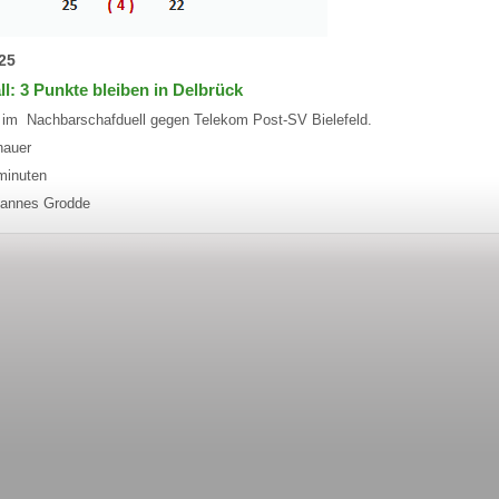
25
ll: 3 Punkte bleiben in Delbrück
g im Nachbarschafduell gegen Telekom Post-SV Bielefeld.
hauer
minuten
annes Grodde