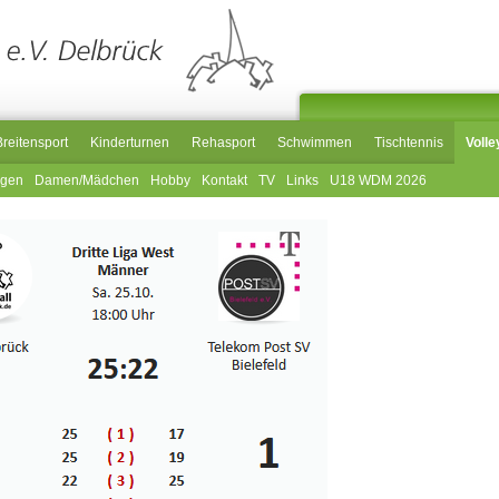
Breitensport
Kinderturnen
Rehasport
Schwimmen
Tischtennis
Volle
ngen
Damen/Mädchen
Hobby
Kontakt
TV
Links
U18 WDM 2026