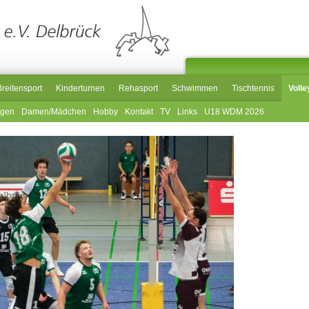
Breitensport
Kinderturnen
Rehasport
Schwimmen
Tischtennis
Volle
ngen
Damen/Mädchen
Hobby
Kontakt
TV
Links
U18 WDM 2026