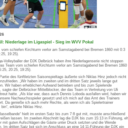
26
ll: Niederlage im Ligaspiel - Sieg im WVV Pokal
vom schiefen Kirchturm verlor am Samstagabend bei Bremen 1860 mit 0:3
:25, 19:25).
iga-Volleyballer der DJK Delbrück haben ihre Niederlagenserie nicht stoppen
as Team vom schiefen Kirchturm verlor am Samstagabend bei Bremen 1860
6:25, 20:25, 19:25).
Partie des fünftletzten Saisonspieltags äußerte sich Niklas Hinz jedoch nicht
nzufrieden. „Wir haben im zweiten und im dritten Satz jeweils lange gut
en. Wir haben erheblichen Aufwand betrieben und bis zum Spielende
, sagte der Delbrücker Mittelblocker, der das Team in Vertretung von Uli
treut hatte. „Als klar war, dass auch Dennis Loboda ausfallen wird, haben wir
unsere Nachwuchsspieler gesetzt und ich mich auf das Amt des Trainers
ert. Da genieße ich auch mehr Rechte, als wenn ich als Spielertrainer
bin“, erklärte Niklas Hinz.
asselbande“ hielt im ersten Satz bis zum 7:8 gut mit, musste anschließend
reißen lassen. Im zweiten Abschnitt lag die DJK bis zum 15:13 in Führung, e
r mit guten Aufschlägen die Gäste unter Druck setzten und die Wende
. Im dritten Satz bot sich im Anschluss an eine 14:11-Führung der DJK ein