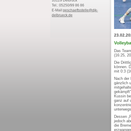
33129 Delbrück
Tel.: 05250/99 86 86
E-Mail:
geschaeftsstelle@djk-
delbrueck.de
23.02.20
Volleyba
Das Team 
(16:25, 20
Die Drittl
können. D
mit 0:3 (1
Nach der 
gänzlich u
mitgehalt
gekämpft“
Kussin be
ganz auf 
konzentri
unterwegs 
Dessen „R
jedoch ab
die Breme
erzwangen