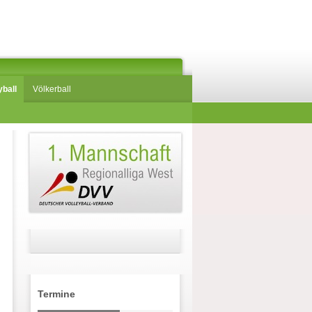
yball
Völkerball
Termine