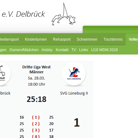
Breitensport
Kinderturnen
Rehasport
Schwimmen
Tischtennis
Volle
ngen
Damen/Mädchen
Hobby
Kontakt
TV
Links
U18 WDM 2026