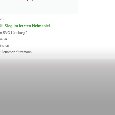
26
ll: Sieg im letzten Heimspiel
en SVG Lüneburg 2
hauer
inuten
t Jonathan Stratmann