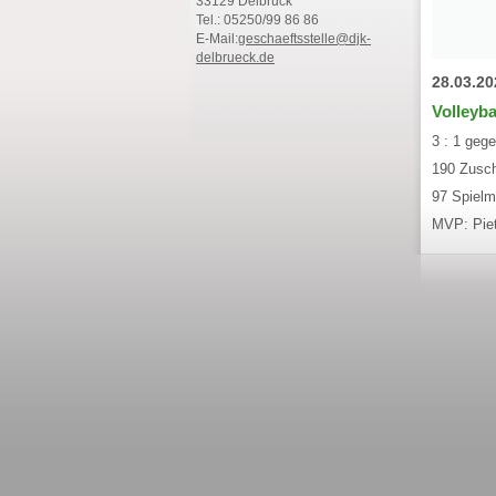
33129 Delbrück
Tel.: 05250/99 86 86
E-Mail:
geschaeftsstelle@djk-
delbrueck.de
28.03.20
Volleyba
3 : 1 geg
190 Zusc
97 Spielm
MVP: Pie