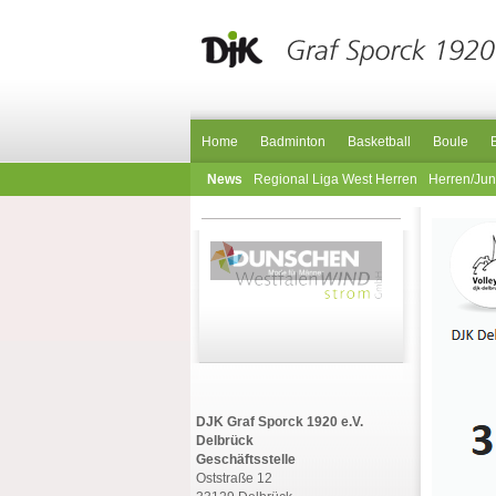
Home
Badminton
Basketball
Boule
News
Regional Liga West Herren
Herren/Ju
DJK Graf Sporck 1920 e.V.
Delbrück
Geschäftsstelle
Oststraße 12