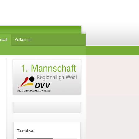
yball
Völkerball
Termine