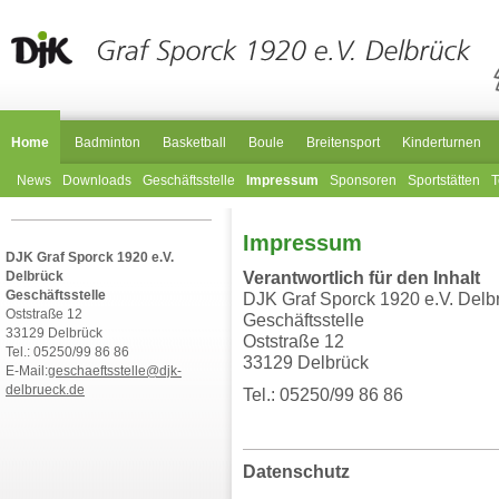
Home
Badminton
Basketball
Boule
Breitensport
Kinderturnen
News
Downloads
Geschäftsstelle
Impressum
Sponsoren
Sportstätten
T
Impressum
DJK Graf Sporck 1920 e.V.
Verantwortlich für den Inhalt
Delbrück
Geschäftsstelle
DJK Graf Sporck 1920 e.V. Delb
Oststraße 12
Geschäftsstelle
33129 Delbrück
Oststraße 12
Tel.: 05250/99 86 86
33129 Delbrück
E-Mail:
geschaeftsstelle@djk-
delbrueck.de
Tel.: 05250/99 86 86
Datenschutz