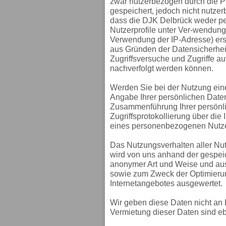
zwar nutzerbezogen durch die Pr
gespeichert, jedoch nicht nutze
dass die DJK Delbrück weder p
Nutzerprofile unter Ver-wendun
Verwendung der IP-Adresse) erst
aus Gründen der Datensicherheit
Zugriffsversuche und Zugriffe au
nachverfolgt werden können.
Werden Sie bei der Nutzung ein
Angabe Ihrer persönlichen Daten 
Zusammenführung Ihrer persönli
Zugriffsprotokollierung über di
eines personenbezogenen Nutze
Das Nutzungsverhalten aller Nu
wird von uns anhand der gespeic
anonymer Art und Weise und aus
sowie zum Zweck der Optimieru
Internetangebotes ausgewertet.
Wir geben diese Daten nicht an D
Vermietung dieser Daten sind e