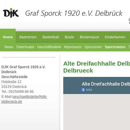
Home
Badminton
Basketball
Boule
Breitensport
Kinderturnen
News
Downloads
Geschäftsstelle
Impressum
Sponsoren
Sportstätten
Alte Dreifachhalle Delb
DJK Graf Sporck 1920 e.V.
Delbrueck
Delbrück
Geschäftsstelle
Oststraße 12
33129 Delbrück
Tel.: 05250/99 86 86
E-Mail:
geschaeftsstelle@djk-
delbrueck.de