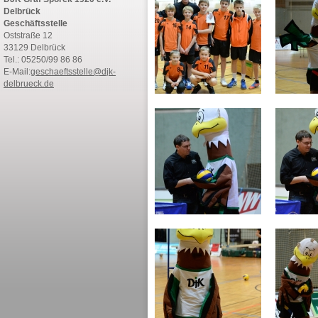
Delbrück
Geschäftsstelle
Oststraße 12
33129 Delbrück
Tel.: 05250/99 86 86
E-Mail:
geschaeftsstelle@djk-
delbrueck.de