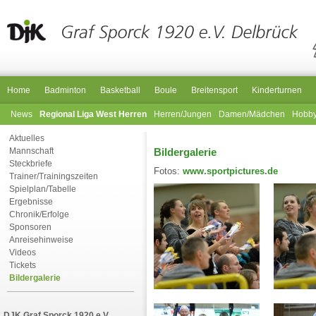
Home
Badminton
Basketball
Boule
Breitensport
Kinderturnen
News
Regional Liga West Herren
Herren/Jungen
Damen/Mädchen
Hobb
Aktuelles
Bildergalerie
Mannschaft
Steckbriefe
Fotos:
www.sportpictures.de
Trainer/Trainingszeiten
Spielplan/Tabelle
Ergebnisse
Chronik/Erfolge
Sponsoren
Anreisehinweise
Videos
Tickets
Bildergalerie
DJK Graf Sporck 1920 e.V.