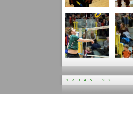
1
2
3
4
5
...
9
»