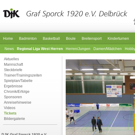
Home
Badminton
Basketball
Boule
Breitensport
Kinderturnen
News
Regional Liga West Herren
Herren/Jungen
Damen/Mädchen
Hobb
Aktuelles
Mannschaft
Steckbriefe
Trainer/Trainingszeiten
Spielplan/Tabelle
Ergebnisse
Chronik/Erfolge
Sponsoren
Anreisehinweise
Videos
Tickets
Bildergalerie
DJK Graf Sporck 1920 e.V.