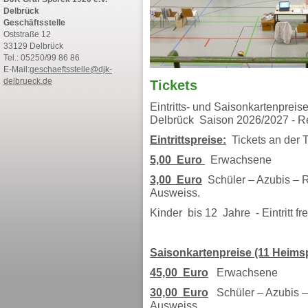
Delbrück
Geschäftsstelle
Oststraße 12
33129 Delbrück
Tel.: 05250/99 86 86
E-Mail:
geschaeftsstelle@djk-
delbrueck.de
Tickets
Eintritts- und Saisonkartenprei
Delbrück Saison 2026/2027 - Re
Eintrittspreise:
Tickets an der 
5,00 Euro
Erwachsene
3,00 Euro
Schüler – Azubis – R
Ausweiss.
Kinder bis 12 Jahre - Eintritt fre
Saisonkartenpreise (11 Heimsp
45,00 Euro
Erwachsene
30,00 Euro
Schüler – Azubis –
Ausweiss