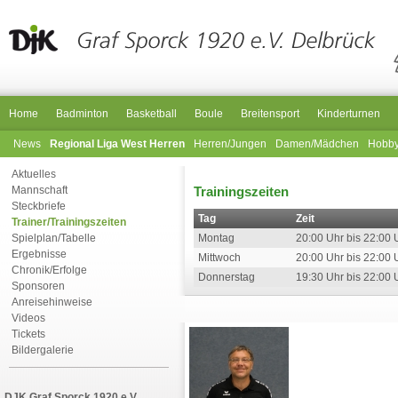
Home
Badminton
Basketball
Boule
Breitensport
Kinderturnen
News
Regional Liga West Herren
Herren/Jungen
Damen/Mädchen
Hobb
Aktuelles
Trainingszeiten
Mannschaft
Steckbriefe
Tag
Zeit
Trainer/Trainingszeiten
Spielplan/Tabelle
Montag
20:00 Uhr bis 22:00 
Ergebnisse
Mittwoch
20:00 Uhr bis 22:00 
Chronik/Erfolge
Donnerstag
19:30 Uhr bis 22:00 
Sponsoren
Anreisehinweise
Videos
Tickets
Bildergalerie
DJK Graf Sporck 1920 e.V.